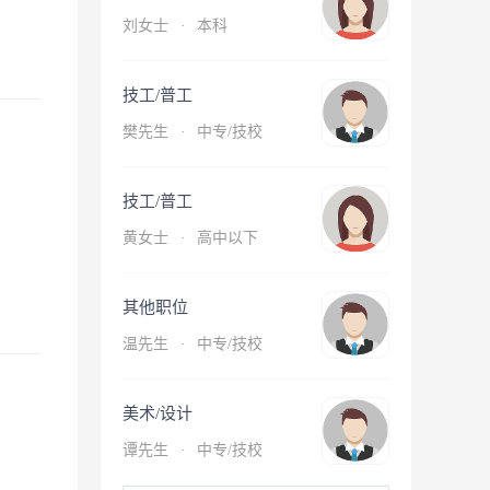
刘女士
·
本科
技工/普工
樊先生
·
中专/技校
技工/普工
黄女士
·
高中以下
其他职位
温先生
·
中专/技校
美术/设计
谭先生
·
中专/技校